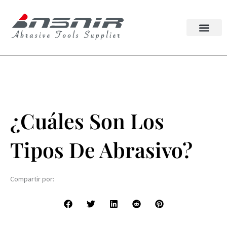
Ir
al
contenido
Lappato Abrasivo
Rueda escuadra
Quiénes somos
Póngase en contact
¿Cuáles Son Los
Tipos De Abrasivo?
Compartir por: