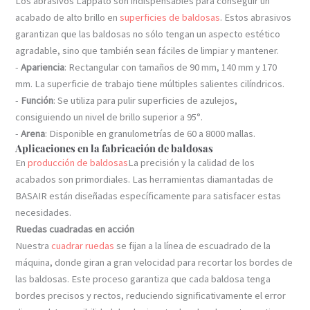
Los abrasivos Lappato son indispensables para conseguir un
acabado de alto brillo en
superficies de baldosas
. Estos abrasivos
garantizan que las baldosas no sólo tengan un aspecto estético
agradable, sino que también sean fáciles de limpiar y mantener.
-
Apariencia
: Rectangular con tamaños de 90 mm, 140 mm y 170
mm. La superficie de trabajo tiene múltiples salientes cilíndricos.
-
Función
: Se utiliza para pulir superficies de azulejos,
consiguiendo un nivel de brillo superior a 95°.
-
Arena
: Disponible en granulometrías de 60 a 8000 mallas.
Aplicaciones en la fabricación de baldosas
En
producción de baldosas
La precisión y la calidad de los
acabados son primordiales. Las herramientas diamantadas de
BASAIR están diseñadas específicamente para satisfacer estas
necesidades.
Ruedas cuadradas en acción
Nuestra
cuadrar ruedas
se fijan a la línea de escuadrado de la
máquina, donde giran a gran velocidad para recortar los bordes de
las baldosas. Este proceso garantiza que cada baldosa tenga
bordes precisos y rectos, reduciendo significativamente el error