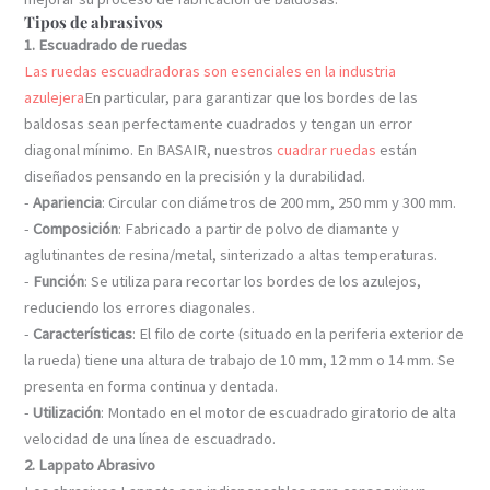
Tipos de abrasivos
1. Escuadrado de ruedas
Las ruedas escuadradoras son esenciales en la industria
azulejera
En particular, para garantizar que los bordes de las
baldosas sean perfectamente cuadrados y tengan un error
diagonal mínimo. En BASAIR, nuestros
cuadrar ruedas
están
diseñados pensando en la precisión y la durabilidad.
-
Apariencia
: Circular con diámetros de 200 mm, 250 mm y 300 mm.
-
Composición
: Fabricado a partir de polvo de diamante y
aglutinantes de resina/metal, sinterizado a altas temperaturas.
-
Función
: Se utiliza para recortar los bordes de los azulejos,
reduciendo los errores diagonales.
-
Características
: El filo de corte (situado en la periferia exterior de
la rueda) tiene una altura de trabajo de 10 mm, 12 mm o 14 mm. Se
presenta en forma continua y dentada.
-
Utilización
: Montado en el motor de escuadrado giratorio de alta
velocidad de una línea de escuadrado.
2. Lappato Abrasivo