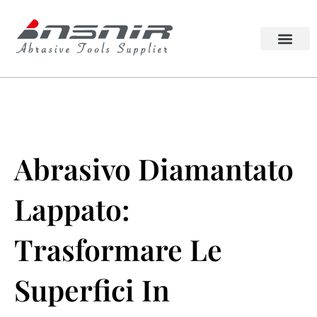
Vai
al
contenuto
Lappato Abrasivo
Ruota di squadratu
Abrasivo Diamantato
Lappato:
Trasformare Le
Superfici In