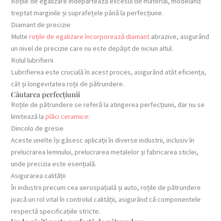
Roțile de egalizare îndepărtează excesul de material, modelând
treptat marginile și suprafețele până la perfecțiune.
Diamant de precizie
Multe
roțile de egalizare încorporează diamant
abrazive, asigurând
un nivel de precizie care nu este depășit de niciun altul.
Rolul lubrifierii
Lubrifierea este crucială în acest proces, asigurând atât eficiența,
cât și longevitatea roții de pătrundere.
Căutarea perfecțiunii
Roțile de pătrundere se referă la atingerea perfecțiunii, dar nu se
limitează la
plăci ceramice
:
Dincolo de gresie
Aceste unelte își găsesc aplicații în diverse industrii, inclusiv în
prelucrarea lemnului, prelucrarea metalelor și fabricarea sticlei,
unde precizia este esențială.
Asigurarea calității
În industrii precum cea aerospațială și auto, roțile de pătrundere
joacă un rol vital în controlul calității, asigurând că componentele
respectă specificațiile stricte.