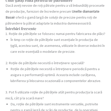
Unde găsiți roata perfectă de pătrundere
Dacă aveți nevoie de roți pătrate pentru a vă îmbunătăți procesele
de producție, furnizori de încredere precum
Unelte diamantate
Basair
oferă o gamă largă de soluții de precizie pentru roți de
pătrundere la pătrat adaptate la industria dumneavoastră.
Întrebări frecvente
1. Roțile de pătrățele se folosesc numai pentru fabricarea de plăci?
În timp ce roțile de pătrățele sunt esențiale în producția de
țiglă, acestea sunt, de asemenea, utilizate în diverse industrii în
care este esențială o modelare de precizie.
2. Roțile de pătrățele necesită o întreținere specială?
Roțile de pătrățele necesită o întreținere periodică pentru a
asigura o performanță optimă. Aceasta include curățarea,
lubrifierea și înlocuirea ocazională a componentelor abrazive.
3. Pot fi utilizate roțile de pătrățele atât pentru producția la scară
mică, cât și la scară mare?
Da, roțile de pătrățele sunt instrumente versatile, potrivite
pentru o gamă largă de scări de producție, de la operațiuni