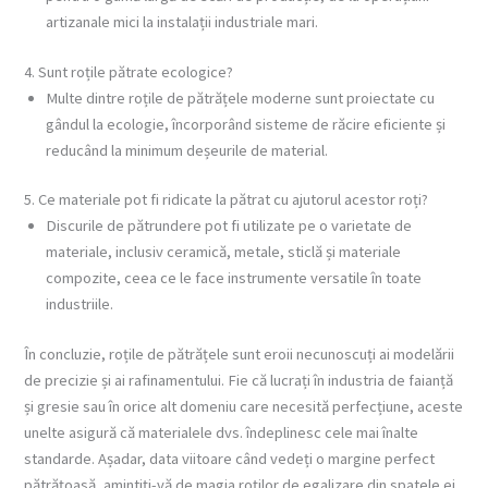
artizanale mici la instalații industriale mari.
4. Sunt roțile pătrate ecologice?
Multe dintre roțile de pătrățele moderne sunt proiectate cu
gândul la ecologie, încorporând sisteme de răcire eficiente și
reducând la minimum deșeurile de material.
5. Ce materiale pot fi ridicate la pătrat cu ajutorul acestor roți?
Discurile de pătrundere pot fi utilizate pe o varietate de
materiale, inclusiv ceramică, metale, sticlă și materiale
compozite, ceea ce le face instrumente versatile în toate
industriile.
În concluzie, roțile de pătrățele sunt eroii necunoscuți ai modelării
de precizie și ai rafinamentului. Fie că lucrați în industria de faianță
și gresie sau în orice alt domeniu care necesită perfecțiune, aceste
unelte asigură că materialele dvs. îndeplinesc cele mai înalte
standarde. Așadar, data viitoare când vedeți o margine perfect
pătrățoasă, amintiți-vă de magia roților de egalizare din spatele ei.