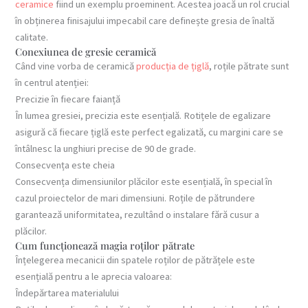
ceramice
fiind un exemplu proeminent. Acestea joacă un rol crucial
în obținerea finisajului impecabil care definește gresia de înaltă
calitate.
Conexiunea de gresie ceramică
Când vine vorba de ceramică
producția de țiglă
, roțile pătrate sunt
în centrul atenției:
Precizie în fiecare faianță
În lumea gresiei, precizia este esențială. Rotițele de egalizare
asigură că fiecare țiglă este perfect egalizată, cu margini care se
întâlnesc la unghiuri precise de 90 de grade.
Consecvența este cheia
Consecvența dimensiunilor plăcilor este esențială, în special în
cazul proiectelor de mari dimensiuni. Roțile de pătrundere
garantează uniformitatea, rezultând o instalare fără cusur a
plăcilor.
Cum funcționează magia roților pătrate
Înțelegerea mecanicii din spatele roților de pătrățele este
esențială pentru a le aprecia valoarea:
Îndepărtarea materialului