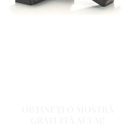
OBȚINEȚI O MOSTRĂ
GRATUITĂ ACUM!