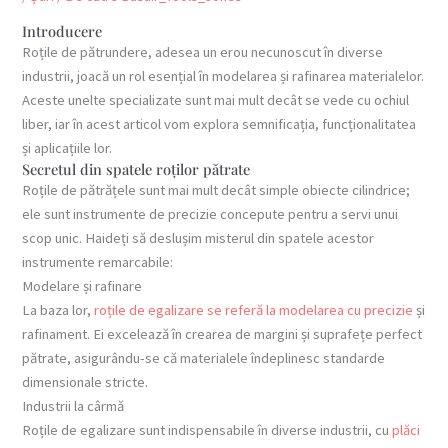
Introducere
Roțile de pătrundere, adesea un erou necunoscut în diverse
industrii, joacă un rol esențial în modelarea și rafinarea materialelor.
Aceste unelte specializate sunt mai mult decât se vede cu ochiul
liber, iar în acest articol vom explora semnificația, funcționalitatea
și aplicațiile lor.
Secretul din spatele roților pătrate
Roțile de pătrățele sunt mai mult decât simple obiecte cilindrice;
ele sunt instrumente de precizie concepute pentru a servi unui
scop unic. Haideți să deslușim misterul din spatele acestor
instrumente remarcabile:
Modelare și rafinare
La baza lor,
roțile de egalizare se referă la modelarea cu precizie
și
rafinament. Ei excelează în crearea de margini și suprafețe perfect
pătrate, asigurându-se că materialele îndeplinesc standarde
dimensionale stricte.
Industrii la cârmă
Roțile de egalizare sunt indispensabile în diverse industrii, cu
plăci