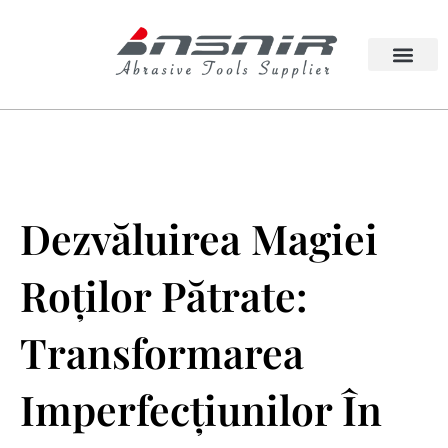
Treci
la
conținut
Lappato Abraziv
Roată de pătrundere
Dezvăluirea Magiei
Roților Pătrate:
Transformarea
Imperfecțiunilor În