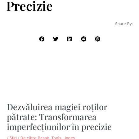
Precizie
Share By:
Dezvăluirea magiei roților
pătrate: Transformarea
imperfecțiunilor în precizie
/
Știri
/ De către
Basair_Tools_Jones