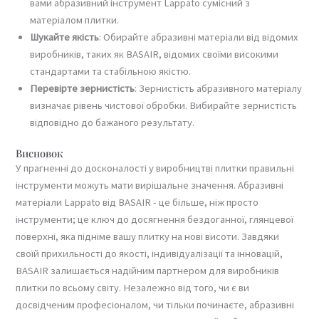
вами абразивний інструмент Lappato сумісний з
матеріалом плитки.
Шукайте якість
: Обирайте абразивні матеріали від відомих
виробників, таких як BASAIR, відомих своїми високими
стандартами та стабільною якістю.
Перевірте зернистість
: Зернистість абразивного матеріалу
визначає рівень чистової обробки. Вибирайте зернистість
відповідно до бажаного результату.
Висновок
У прагненні до досконалості у виробництві плитки правильні
інструменти можуть мати вирішальне значення. Абразивні
матеріали Lappato від BASAIR - це більше, ніж просто
інструменти; це ключ до досягнення бездоганної, глянцевої
поверхні, яка підніме вашу плитку на нові висоти. Завдяки
своїй прихильності до якості, індивідуалізації та інновацій,
BASAIR залишається надійним партнером для виробників
плитки по всьому світу. Незалежно від того, чи є ви
досвідченим професіоналом, чи тільки починаєте, абразивні