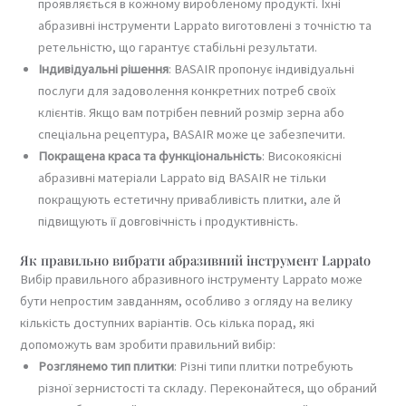
проявляється в кожному виробленому продукті. Їхні
абразивні інструменти Lappato виготовлені з точністю та
ретельністю, що гарантує стабільні результати.
Індивідуальні рішення
: BASAIR пропонує індивідуальні
послуги для задоволення конкретних потреб своїх
клієнтів. Якщо вам потрібен певний розмір зерна або
спеціальна рецептура, BASAIR може це забезпечити.
Покращена краса та функціональність
: Високоякісні
абразивні матеріали Lappato від BASAIR не тільки
покращують естетичну привабливість плитки, але й
підвищують її довговічність і продуктивність.
Як правильно вибрати абразивний інструмент Lappato
Вибір правильного абразивного інструменту Lappato може
бути непростим завданням, особливо з огляду на велику
кількість доступних варіантів. Ось кілька порад, які
допоможуть вам зробити правильний вибір:
Розглянемо тип плитки
: Різні типи плитки потребують
різної зернистості та складу. Переконайтеся, що обраний