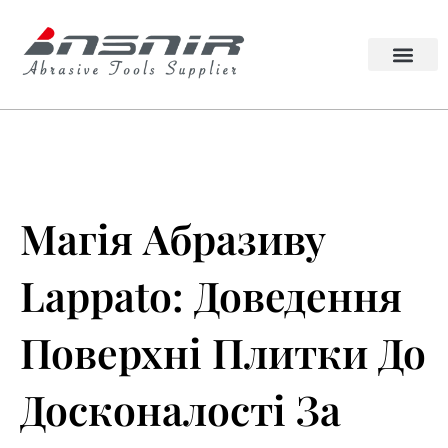
Перейти
до
змісту
Абразивний інструмент Lappato
Колесо квадрата
Магія Абразиву
Lappato: Доведення
Поверхні Плитки До
Досконалості За