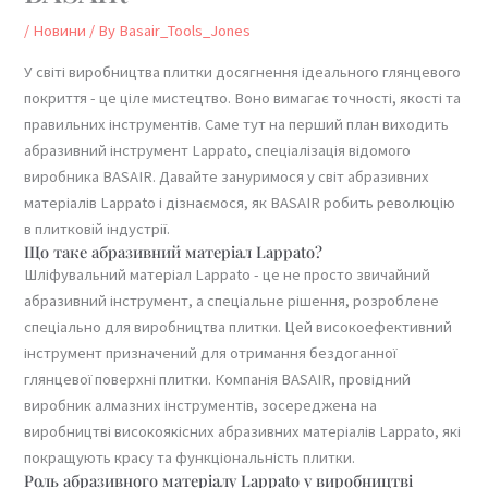
/
Новини
/ By
Basair_Tools_Jones
У світі виробництва плитки досягнення ідеального глянцевого
покриття - це ціле мистецтво. Воно вимагає точності, якості та
правильних інструментів. Саме тут на перший план виходить
абразивний інструмент Lappato, спеціалізація відомого
виробника BASAIR. Давайте зануримося у світ абразивних
матеріалів Lappato і дізнаємося, як BASAIR робить революцію
в плитковій індустрії.
Що таке абразивний матеріал Lappato?
Шліфувальний матеріал Lappato - це не просто звичайний
абразивний інструмент, а спеціальне рішення, розроблене
спеціально для виробництва плитки. Цей високоефективний
інструмент призначений для отримання бездоганної
глянцевої поверхні плитки. Компанія BASAIR, провідний
виробник алмазних інструментів, зосереджена на
виробництві високоякісних абразивних матеріалів Lappato, які
покращують красу та функціональність плитки.
Роль абразивного матеріалу Lappato у виробництві