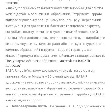
плитки
У швидкоплинному та вимогливому світі виробництва плитки
кожна деталь має значення. Абразивний інструмент Lappato
відіграє вирішальну роль у цьому процесі. Це універсальний
інструмент для досягнення бажаного глянцевого покриття,
що робить плитку не тільки візуально привабливою, але й
надзвичайно довговічною. Незалежно від того, чи виробляєте
ви керамічну плитку, керамограніт або плитку з натурального
каменю, абразивний інструмент Lappato гарантує, що
кінцевий продукт відповідатиме найвищим стандартам якості.
Чому варто обирати абразивні матеріали BASAIR
Lappato?
BASAIR - це ім'я, якому довіряють у галузі, і на це є вагомі
причини. Маючи більш ніж 16-річний досвід, BASAIR
удосконалив мистецтво виробництва високоякісних алмазних
інструментів, включаючи абразивні інструменти Lappato. Ось
кілька причин, чому абразивні інструменти Lappato від BASAIR
є найкращим вибором:
Неперевершена якість
: Прагнення BASAIR до досконалості