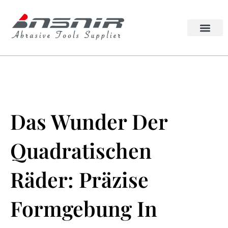
Zum
Inhalt
springen
Lappato-Schleifmitt
Quadrierendes Rad
Das Wunder Der
Quadratischen
Räder: Präzise
Formgebung In