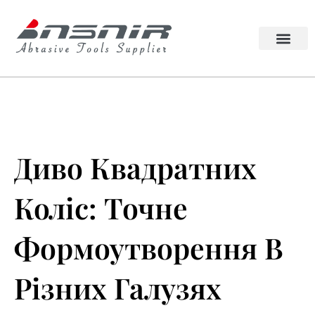
Перейти
до
змісту
Абразивний інструмент Lappato
Колесо квадрата
Диво Квадратних
Коліс: Точне
Формоутворення В
Різних Галузях