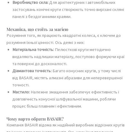
Виробництво скла:
Для архітектурних і автомобільних
застосувань конічні круги створюють точно вирізані скляні
панелі з бездоганними краями.
Механіка, що стоїть за магією
Розуміння того, як працюють квадратні колеса, є ключем до
розуміння їхньої цінності. Ось деякі з них:
Матеріальна точність:
Пелюсткові круги методично
видаляють надлишки матеріалу, поступово формуючи краї
та поверхні до досконалості.
Діамантова точність:
Багато конусних кругів, у тому числі
від BASAIR, містять алмазні абразиви для неперевершеної
точності.
Мастило:
Належне змащення забезпечує ефективність і
довговічність конусної шліфувальної машини, роблячи
процес більш плавним і ефективним.
Чому варто обрати BASAIR?
Компанія BASAIR відома як надійний виробник відрізних кругів
та інших алмазних інструментів. Ось чому їхня продукція