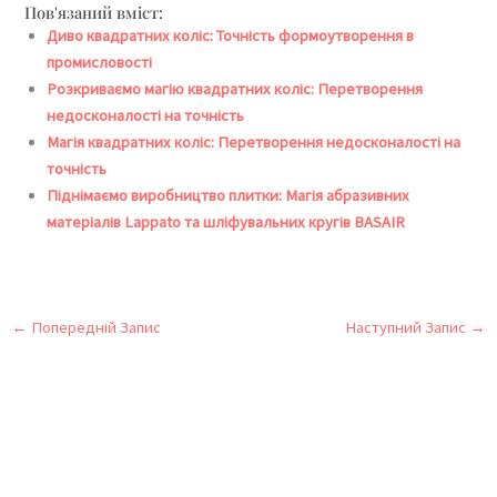
Пов'язаний вміст:
Диво квадратних коліс: Точність формоутворення в
промисловості
Розкриваємо магію квадратних коліс: Перетворення
недосконалості на точність
Магія квадратних коліс: Перетворення недосконалості на
точність
Піднімаємо виробництво плитки: Магія абразивних
матеріалів Lappato та шліфувальних кругів BASAIR
←
Попередній Запис
Наступний Запис
→