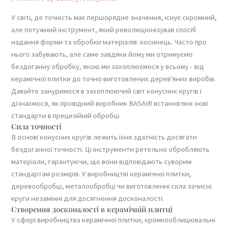
У світі, де точність має першорядне значення, існує скромний,
але потужний інструмент, який революціонізував спосіб
надання форми та обробки матеріалів: косинець. Часто про
нього забувають, але саме завдяки йому ми отримуємо
бездоганну обробку, якою ми захоплюємося у всьому - від
керамічної плитки до точно виготовлених дерев'яних виробів.
Давайте зануримося в захоплюючий світ конусних кругів і
дізнаємося, як провідний виробник BASAIR встановлює нові
стандарти в прецизійній обробці.
Сила точності
В основі конусних кругів лежить їхня здатність досягати
бездоганної точності. Ці інструменти ретельно обробляють
матеріали, гарантуючи, що вони відповідають суворим
стандартам розмірів. У виробництві керамічної плитки,
деревообробці, металообробці чи виготовленні скла зачисні
круги незамінні для досягнення досконалості.
Створення досконалості в керамічній плитці
У сфері виробництва керамічної плитки, кромкооблицювальні