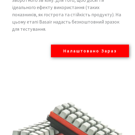
зворотного зв'язку. Для того, щоб досягти
ідеального ефекту використання (таких
показників, як гострота та стійкість продукту). На
цьому етапі Basair надасть безкоштовний зразок
для тестування.
Налаштовано Зараз