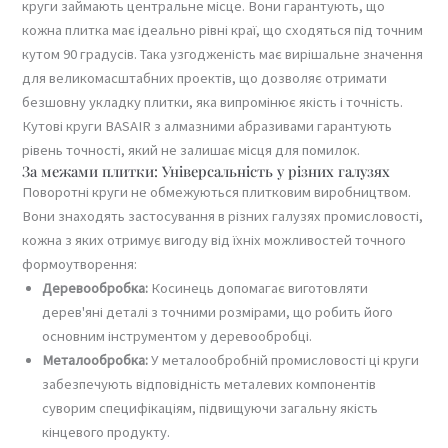
круги займають центральне місце. Вони гарантують, що
кожна плитка має ідеально рівні краї, що сходяться під точним
кутом 90 градусів. Така узгодженість має вирішальне значення
для великомасштабних проектів, що дозволяє отримати
безшовну укладку плитки, яка випромінює якість і точність.
Кутові круги BASAIR з алмазними абразивами гарантують
рівень точності, який не залишає місця для помилок.
За межами плитки: Універсальність у різних галузях
Поворотні круги не обмежуються плитковим виробництвом.
Вони знаходять застосування в різних галузях промисловості,
кожна з яких отримує вигоду від їхніх можливостей точного
формоутворення:
Деревообробка:
Косинець допомагає виготовляти
дерев'яні деталі з точними розмірами, що робить його
основним інструментом у деревообробці.
Металообробка:
У металообробній промисловості ці круги
забезпечують відповідність металевих компонентів
суворим специфікаціям, підвищуючи загальну якість
кінцевого продукту.