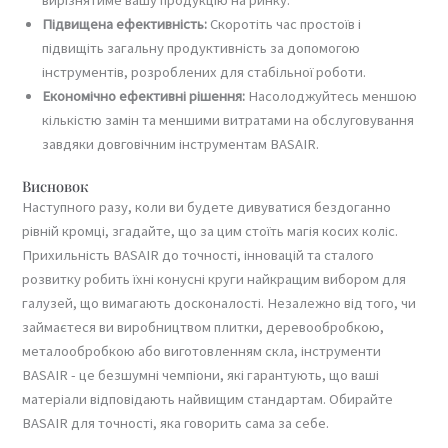
Підвищена ефективність:
Скоротіть час простоїв і
підвищіть загальну продуктивність за допомогою
інструментів, розроблених для стабільної роботи.
Економічно ефективні рішення:
Насолоджуйтесь меншою
кількістю замін та меншими витратами на обслуговування
завдяки довговічним інструментам BASAIR.
Висновок
Наступного разу, коли ви будете дивуватися бездоганно
рівній кромці, згадайте, що за цим стоїть магія косих коліс.
Прихильність BASAIR до точності, інновацій та сталого
розвитку робить їхні конусні круги найкращим вибором для
галузей, що вимагають досконалості. Незалежно від того, чи
займаєтеся ви виробництвом плитки, деревообробкою,
металообробкою або виготовленням скла, інструменти
BASAIR - це безшумні чемпіони, які гарантують, що ваші
матеріали відповідають найвищим стандартам. Обирайте
BASAIR для точності, яка говорить сама за себе.