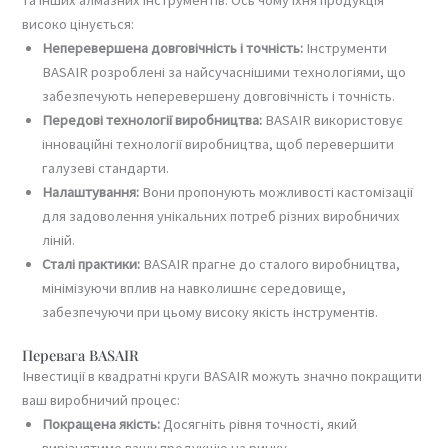
високо цінується:
Неперевершена довговічність і точність:
Інструменти
BASAIR розроблені за найсучаснішими технологіями, що
забезпечують неперевершену довговічність і точність.
Передові технології виробництва:
BASAIR використовує
інноваційні технології виробництва, щоб перевершити
галузеві стандарти.
Налаштування:
Вони пропонують можливості кастомізації
для задоволення унікальних потреб різних виробничих
ліній.
Сталі практики:
BASAIR прагне до сталого виробництва,
мінімізуючи вплив на навколишнє середовище,
забезпечуючи при цьому високу якість інструментів.
Перевага BASAIR
Інвестиції в квадратні круги BASAIR можуть значно покращити
ваш виробничий процес:
Покращена якість:
Досягніть рівня точності, який
вирізнятиме вашу продукцію на ринку.