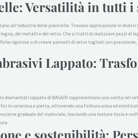
lle: Versatilità in tutti i
no all'industria delle piastrelle. Trovano applicazione in diversi s
no, dei metalli e del vetro. Che si tratti di realizzare pezzi di le
che rigorose o di creare pannelli di vetro tagliati con precisione, g
 abrasivi Lappato: Trasf
ivi diamantati lappato di BASAIR rappresentano una svolta nel sett
erfici in ceramica e pietra, ottenendo una finitura unica ed esteti
ozione graduale del materiale, lasciando una texture liscia e uni
ura.
one e sostenibilità: Per