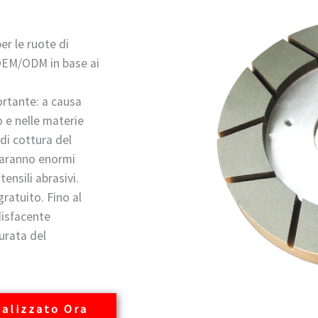
per le ruote di
 OEM/ODM in base ai
rtante: a causa
o e nelle materie
di cottura del
 saranno enormi
tensili abrasivi.
ratuito. Fino al
disfacente
durata del
alizzato Ora