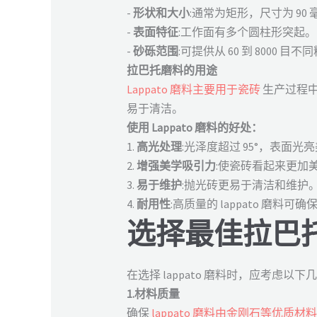
-
形状和大小
:通常为矩形，尺寸为 90 毫
-
表面特征
:工作面有多个圆柱形突起。
-
砂砾范围
:可提供从 60 到 8000
拉巴托磨料的用途
Lappato 磨料主要用于瓷砖
生产过程
易于清洁。
使用 Lappato 磨料的好处：
1.
高光处理
:光泽度超过 95°，表面光
2.
增强美学吸引力
:使瓷砖看起来更加
3.
易于维护
:抛光砖更易于清洁和维护
4.
耐用性
:高质量的 lappato 磨料
选择最佳拉巴
在选择 lappato 磨料时，应考虑
1.材料质量
确保
lappato 磨料由金刚石等优质材