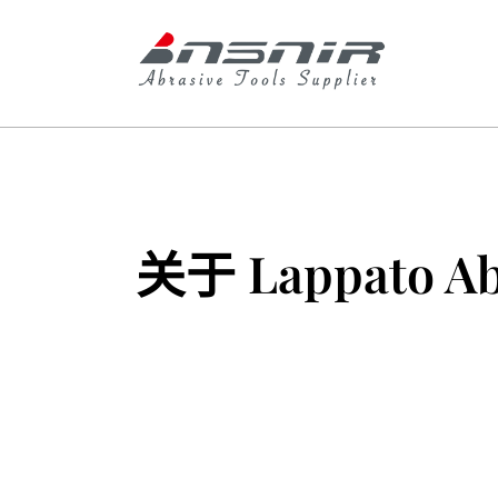
跳
至
内
容
关于 Lappato 