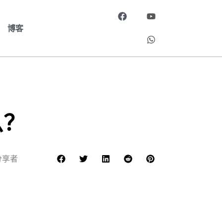
在
Y
W
F
o
h
a
u
a
博客
c
t
t
e
u
s
b
b
a
o
e
p
o
p
k
上
么？
分享者