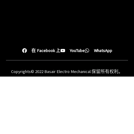
在 Facebook 上
YouTube
WhatsApp
Copyrights© 2022 Basair Electro Mechanical.保留所有权利。