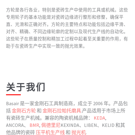
方轮是各行各业，特别是瓷砖生产中使用的工具或机械。这些
专用轮子的基本功能是对瓷砖边缘进行整形和修整，确保平
直、光滑和正确对齐。方轮的主要特点和功能包括边缘平滑、
对齐、精确、不同边缘轮廓的定制以及现代生产线的自动化。
这些轮子在质量控制和精加工过程中起着至关重要的作用，有
助于在瓷砖生产中实现一致的抛光效果。
关于我们
Basair 是一家金刚石工具制造商，成立于 2006 年。产品包
括
金刚石方轮
和
金刚石拉帕托磨具
.产品适用于市场上所
有瓷砖生产机械。兼容的陶瓷机械品牌：
KEDA
,
ANCORA、
BMR
,
佩德里尼
KEXINDA、LIBEN、KELID 和其
他品牌的瓷砖
压平机生产线
和
抛光机
.