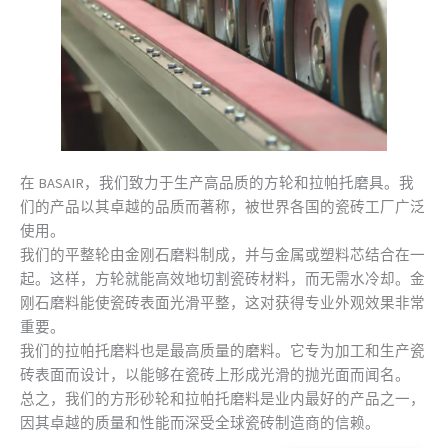
在 BASAIR，我们致力于生产高品质的方轮和拉帕托磨具。我
们的产品以其卓越的品质而著称，被世界各国的瓷砖工厂广泛
使用。
我们的平整轮由金刚石磨料制成，并与金属或塑料芯结合在一
起。这样，方轮就能高效地切割瓷砖材料，而无需水冷却。金
刚石磨料能使瓷砖表面光滑平整，这对获得专业外观效果非常
重要。
我们的拉帕托磨料也是最高质量的磨料。它专为加工和生产瓷
砖表面而设计，以能够在瓷砖上形成光滑的抛光面而闻名。
总之，我们的方形砂轮和拉帕托磨料是业内最好的产品之一，
因其卓越的质量和性能而深受全球瓷砖制造商的信赖。