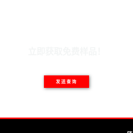
立即获取免费样品！
Basair 为全球客户提供免费样品，请立即联系我们。
发送查询