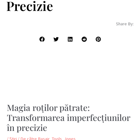
Precizie
Share By:
Magia roților pătrate:
Transformarea imperfecțiunilor
în precizie
/
Știri
/ De către
Basair_Tools_Jones