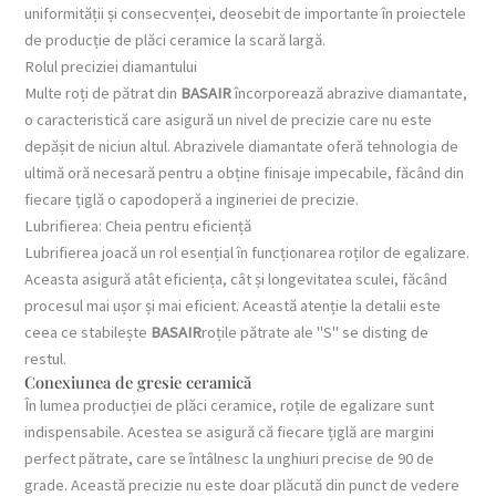
uniformității și consecvenței, deosebit de importante în proiectele
de producție de plăci ceramice la scară largă.
Rolul preciziei diamantului
Multe roți de pătrat din
BASAIR
încorporează abrazive diamantate,
o caracteristică care asigură un nivel de precizie care nu este
depășit de niciun altul. Abrazivele diamantate oferă tehnologia de
ultimă oră necesară pentru a obține finisaje impecabile, făcând din
fiecare țiglă o capodoperă a ingineriei de precizie.
Lubrifierea: Cheia pentru eficiență
Lubrifierea joacă un rol esențial în funcționarea roților de egalizare.
Aceasta asigură atât eficiența, cât și longevitatea sculei, făcând
procesul mai ușor și mai eficient. Această atenție la detalii este
ceea ce stabilește
BASAIR
roțile pătrate ale "S" se disting de
restul.
Conexiunea de gresie ceramică
În lumea producției de plăci ceramice, roțile de egalizare sunt
indispensabile. Acestea se asigură că fiecare țiglă are margini
perfect pătrate, care se întâlnesc la unghiuri precise de 90 de
grade. Această precizie nu este doar plăcută din punct de vedere