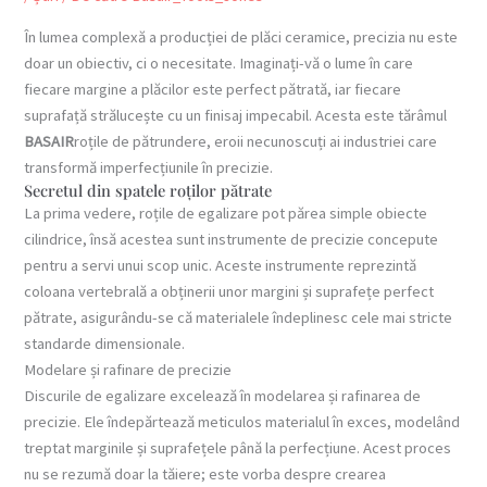
În lumea complexă a producției de plăci ceramice, precizia nu este
doar un obiectiv, ci o necesitate. Imaginați-vă o lume în care
fiecare margine a plăcilor este perfect pătrată, iar fiecare
suprafață strălucește cu un finisaj impecabil. Acesta este tărâmul
BASAIR
roțile de pătrundere, eroii necunoscuți ai industriei care
transformă imperfecțiunile în precizie.
Secretul din spatele roților pătrate
La prima vedere, roțile de egalizare pot părea simple obiecte
cilindrice, însă acestea sunt instrumente de precizie concepute
pentru a servi unui scop unic. Aceste instrumente reprezintă
coloana vertebrală a obținerii unor margini și suprafețe perfect
pătrate, asigurându-se că materialele îndeplinesc cele mai stricte
standarde dimensionale.
Modelare și rafinare de precizie
Discurile de egalizare excelează în modelarea și rafinarea de
precizie. Ele îndepărtează meticulos materialul în exces, modelând
treptat marginile și suprafețele până la perfecțiune. Acest proces
nu se rezumă doar la tăiere; este vorba despre crearea