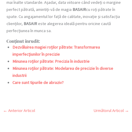
mai înalte standarde. Așadar, data viitoare când vedeți o margine
perfect pătrată, amintiți-vă de magia
BASAIR
cu roți pătrate în
spate. Cu angajamentul lor față de calitate, inovație și satisfacția
clienților,
BASAIR
este alegerea ideală pentru oricine caută
perfecțiunea în munca sa.
Conținut înrudit:
Dezvăluirea magiei roților pătrate: Transformarea
imperfecțiunilor în precizie
Minunea roților pătrate: Precizia în industrie
Minunea roților pătrate: Modelarea de precizie în diverse
industrii
Care sunt tipurile de abraziv?
←
Anterior Articol
Următorul Articol
→