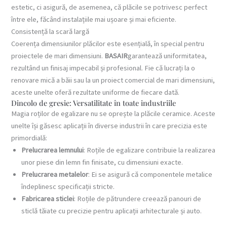
estetic, ci asigură, de asemenea, că plăcile se potrivesc perfect
între ele, făcând instalațiile mai ușoare și mai eficiente.
Consistență la scară largă
Coerența dimensiunilor plăcilor este esențială, în special pentru
proiectele de mari dimensiuni.
BASAIR
garantează uniformitatea,
rezultând un finisaj impecabil și profesional. Fie că lucrați la o
renovare mică a băii sau la un proiect comercial de mari dimensiuni,
aceste unelte oferă rezultate uniforme de fiecare dată.
Dincolo de gresie: Versatilitate în toate industriile
Magia roților de egalizare nu se oprește la plăcile ceramice. Aceste
unelte își găsesc aplicații în diverse industrii în care precizia este
primordială:
Prelucrarea lemnului
: Roțile de egalizare contribuie la realizarea
unor piese din lemn fin finisate, cu dimensiuni exacte.
Prelucrarea metalelor
: Ei se asigură că componentele metalice
îndeplinesc specificații stricte.
Fabricarea sticlei
: Roțile de pătrundere creează panouri de
sticlă tăiate cu precizie pentru aplicații arhitecturale și auto.