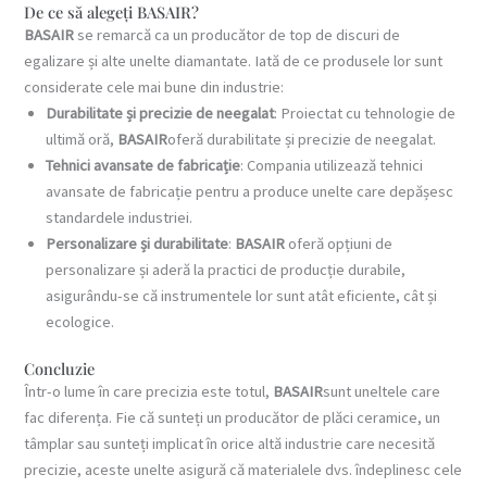
De ce să alegeți BASAIR?
BASAIR
se remarcă ca un producător de top de discuri de
egalizare și alte unelte diamantate. Iată de ce produsele lor sunt
considerate cele mai bune din industrie:
Durabilitate și precizie de neegalat
: Proiectat cu tehnologie de
ultimă oră,
BASAIR
oferă durabilitate și precizie de neegalat.
Tehnici avansate de fabricație
: Compania utilizează tehnici
avansate de fabricație pentru a produce unelte care depășesc
standardele industriei.
Personalizare și durabilitate
:
BASAIR
oferă opțiuni de
personalizare și aderă la practici de producție durabile,
asigurându-se că instrumentele lor sunt atât eficiente, cât și
ecologice.
Concluzie
Într-o lume în care precizia este totul,
BASAIR
sunt uneltele care
fac diferența. Fie că sunteți un producător de plăci ceramice, un
tâmplar sau sunteți implicat în orice altă industrie care necesită
precizie, aceste unelte asigură că materialele dvs. îndeplinesc cele